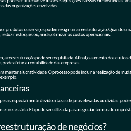
as pode ser útil envolve fusões e aquisições. Nessas circunstâncias, a
os das organizações envolvidas.
or produtos ou serviços podem exigir uma reestruturação. Quando uma 
 reduzir estoques ou, ainda, otimizar os custos operacionais.
, a reestruturação pode ser requisitada. Afinal, o aumento dos custos
, pode afetar a rentabilidade das empresas.
ra manter a lucratividade. O processo pode incluir a realização de mud
 exemplo.
anceiras
spesas, especialmente devido a taxas de juros elevadas ou dívidas, pode
a ser necessária. Ela pode ser utilizada para negociar termos de emprést
 reestruturação de negócios?