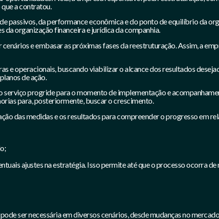
que a contratou.
o de passivos, da performance econômica e do ponto de equilíbrio da o
es da organização financeira e jurídica da companhia.
r cenários e embasar as próximas fases da reestruturação. Assim, a em
ras e operacionais, buscando viabilizar o alcance dos resultados desej
 planos de ação.
elo serviço progride para o momento de implementação e acompanhamento
orias para, posteriormente, buscar o crescimento.
o das medidas e os resultados para compreender o progresso em rela
o;
entuais ajustes na estratégia. Isso permite até que o processo ocorra 
pode ser necessária em diversos cenários, desde mudanças no mercado 