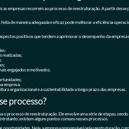
s as empresas recorrem ao processo de reestruturação. A partir desse pr
feita de maneira adequada e eficaz pode melhorar a eficiência operaci
 aspectos positivos que tendem a aprimorar o desempenho da empresa no
as;
s realizadas;
;
es;
ais engajados e motivados;
ortunidades;
na empresa.
ultura organizacional e a sustentabilidade a longo prazo das empresas.
sse processo?
o processo de reestruturação. Ele envolve uma série de etapas, sendo
 Entretanto, existem alguns pontos comuns nesses processos.
icar oportunidades. Nela, a empresa responsável pela reestruturação, c