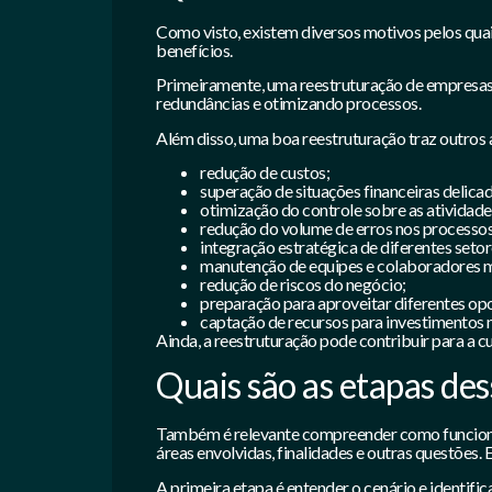
Como visto, existem diversos motivos pelos quai
benefícios.
Primeiramente, uma reestruturação de empresas 
redundâncias e otimizando processos.
Além disso, uma boa reestruturação traz outros
redução de custos;
superação de situações financeiras delicad
otimização do controle sobre as atividade
redução do volume de erros nos processos
integração estratégica de diferentes setor
manutenção de equipes e colaboradores m
redução de riscos do negócio;
preparação para aproveitar diferentes op
captação de recursos para investimentos 
Ainda, a reestruturação pode contribuir para a c
Quais são as etapas de
Também é relevante compreender como funciona 
áreas envolvidas, finalidades e outras questões.
A primeira etapa é entender o cenário e identif