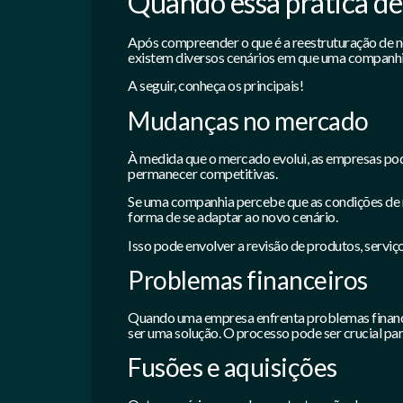
Quando essa prática de
Após compreender o que é a reestruturação de n
existem diversos cenários em que uma companhi
A seguir, conheça os principais!
Mudanças no mercado
À medida que o mercado evolui, as empresas pod
permanecer competitivas.
Se uma companhia percebe que as condições de 
forma de se adaptar ao novo cenário.
Isso pode envolver a revisão de produtos, serviço
Problemas financeiros
Quando uma empresa enfrenta problemas financei
ser uma solução. O processo pode ser crucial pa
Fusões e aquisições