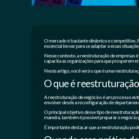
O mercado é bastante dinâmico e competitivo, 
essencial inovar para se adaptar a essas situaçõ
Nesse contexto, a reestruturação de empresas é 
capacita as organizações para que prosperem em
Neste artigo, você verá o que é uma reestrutura
O que é reestruturação
A reestruturação de negócios é um processo est
envolver desde a reconfiguração de departament
O principal objetivo desse tipo de reestruturaç
maneira, também é possível preparar o negócio p
É importante destacar que a reestruturação pode