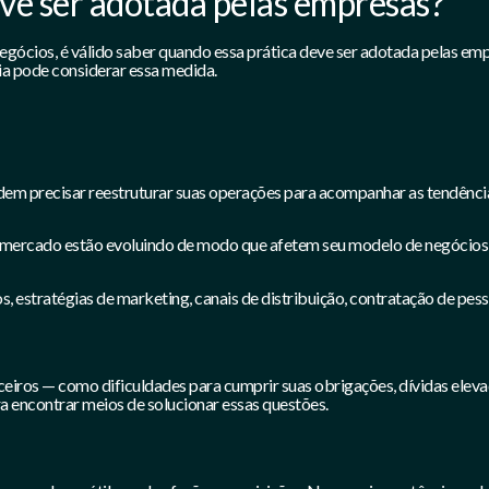
ve ser adotada pelas empresas?
egócios, é válido saber quando essa prática deve ser adotada pelas em
a pode considerar essa medida.
em precisar reestruturar suas operações para acompanhar as tendências
mercado estão evoluindo de modo que afetem seu modelo de negócios, 
s, estratégias de marketing, canais de distribuição, contratação de pes
ros — como dificuldades para cumprir suas obrigações, dívidas elevada
ra encontrar meios de solucionar essas questões.