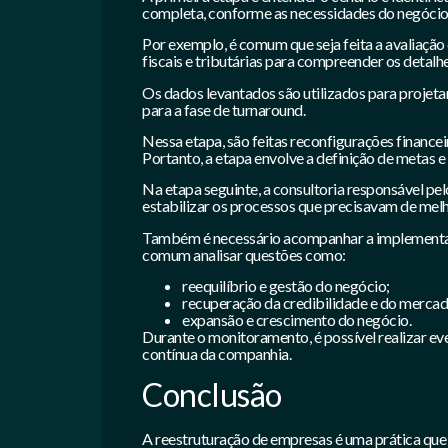
completa, conforme as necessidades do negócio 
Por exemplo, é comum que seja feita a avaliaçã
fiscais e tributárias para compreender os detalh
Os dados levantados são utilizados para projeta
para a fase de turnaround.
Nessa etapa, são feitas reconfigurações financei
Portanto, a etapa envolve a definição de metas e
Na etapa seguinte, a consultoria responsável p
estabilizar os processos que precisavam de melh
Também é necessário acompanhar a implementaçã
comum analisar questões como:
reequilíbrio e gestão do negócio;
recuperação da credibilidade e do mercad
expansão e crescimento do negócio.
Durante o monitoramento, é possível realizar ev
contínua da companhia.
Conclusão
A reestruturação de empresas é uma prática que 