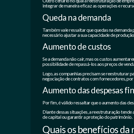
Outro cenário no qual a reestruturação de empres
integrar de maneira eficaz as operações e recurs
Queda na demanda
Também vale ressaltar que quedas na demanda p
necessário ajustar a sua capacidade de produção,
Aumento de custos
Se a demanda não cair, mas os custos aumentarem
possibilidade de repassá-los aos preços de venda
Logo, as companhias precisam se reestruturar pa
negociação de contratos com fornecedores, por
Aumento das despesas fin
Por fim, é válido ressaltar que o aumento das de
Diante dessas situações, a reestruturação tende 
de capital ou garantir a proteção do patrimônio.
Quais os benefícios da