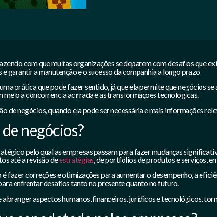
fazendo com que muitas organizações se deparem com desafios que ex
es e garantir a manutenção e o sucesso da companhia a longo prazo.
uma prática que pode fazer sentido, já que ela permite que negócios s
 meio à concorrência acirrada e às transformações tecnológicas.
ção de negócios, quando ela pode ser necessária e mais informações rele
 de negócios?
ratégico pelo qual as empresas passam para fazer mudanças significati
os até a revisão de
estratégias
, de portfólios de produtos e serviços, en
ão é fazer correções e otimizações para aumentar o desempenho, a efici
ara enfrentar desafios tanto no presente quanto no futuro.
 abranger aspectos humanos, financeiros, jurídicos e tecnológicos, to